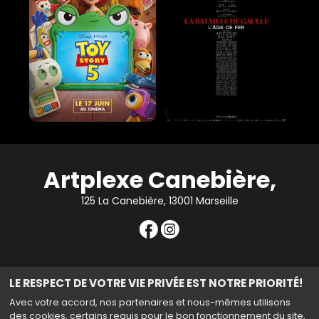
Artplexe Canebière,
125 La Canebière, 13001 Marseille
LE RESPECT DE VOTRE VIE PRIVÉE EST NOTRE PRIORITÉ!
Contact Cinéma
|
Mentions légales
|
Confidentialité et
Avec votre accord, nos partenaires et nous-mêmes utilisons
cookies
|
des cookies, certains requis pour le bon fonctionnement du site,